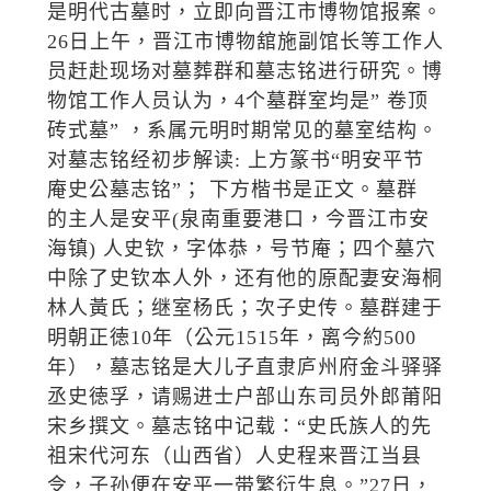
是明代古墓时，立即向晋江市博物馆报案。
26日上午，晋江市博物舘施副馆长等工作人
员赶赴现场对墓葬群和墓志铭进行研究。博
物馆工作人员认为，4个墓群室均是” 卷顶
砖式墓” ，系属元明时期常见的墓室结构。
对墓志铭经初步解读: 上方篆书“明安平节
庵史公墓志铭”； 下方楷书是正文。墓群
的主人是安平(泉南重要港口，今晋江市安
海镇) 人史钦，字体恭，号节庵；四个墓穴
中除了史钦本人外，还有他的原配妻安海桐
林人黃氏；继室杨氏；次子史传。墓群建于
明朝正徳10年（公元1515年，离今約500
年），墓志铭是大儿子直隶庐州府金斗驿驿
丞史徳孚，请赐进士户部山东司员外郎莆阳
宋乡撰文。墓志铭中记载：“史氏族人的先
祖宋代河东（山西省）人史程来晋江当县
令，子孙便在安平一带繁衍生息。”27日，