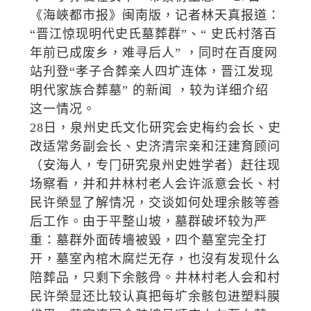
《海峽都市报》闽南版，记者林天真报道：
“晋江惊现明代史氏墓葬群”、“ 史氏村落百
年前已成废乡，难寻后人” ，同时在百度网
站刋登“孝子合葬亲人四圹连体，晋江发现
明代家族合葬墓” 的新闻 ，较为详细介绍
这一情况。
28日，泉州史氏文化研究会史梅约会长、史
改适常务副会长、史济清宗亲和汪建育顾问
（安海人，专冂研究泉州史姓学者）赶往现
场察看，并和井林村老人会许派意会长、村
民许榮显了解情况，交谈如何处理余骸等善
后工作。由于平整山坡，墓群破坏较为严
重：墓群外面砖墻被毀，四个墓室完全打
开，墓室內棺木腐烂无存，也沒有发现什么
陪葬品，只剩下余骸骨。井林村老人会和村
民许榮显还比较认真把每圹余骸包进塑料膜