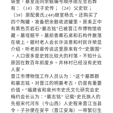
袋里，墓室连同余骸编号顺序由左至右葬
有：（1#）次子史传；（2#）父史钦；
（3#）原配黃氏;(4#)继室杨氏。还购买了
四个陶罐，准备把余骸收进罐里。原耒正中
有黑色页岩石“墓志铭”已被晋江市博物馆收
藏。墓埕掘平，墓前香案石桌和石构件散落
在坡上。据村老人会长许派意和村民许榮显
介绍，听老前辈传说这里原来有个“史厝围”
，人口很多是史姓比较大的村落，不知什么
原因在数百年前废乡。井林村已经沒有史姓
人家。
晋江市博物馆工作人员认为：“这个墓葬群
和墓志铭，对晋江的明墓考古，仍是有重要
价值。”福建省和泉州市史氏文化研究会史
梅约会长认为：“墓志铭” 记载“史氏族人的
先祖宋代河东（今山西）人史程来晋江当县
令，子孙便在安平（晋江安海）一带緊衍生