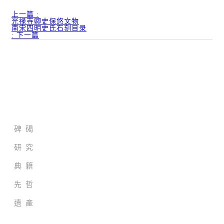
上一篇
:
光禄寺卿史保悠文物
南宋四明史氏石刻目录
:
下一篇
家族歷史檔案館
碑 碣
研 究
典 籍
先 哲
遺 產