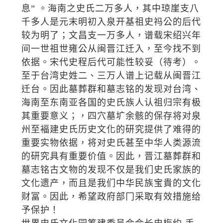
息” 。海南之史氏二万多人，其中琼崖支八
千多人是元末明初入泉开基祖史祃公的后代
较为明了；文昌支一万多人，谱载宋绍兴年
间一世祖世雍公从闽晋江迁入，至今找不到
依据。宋代史程后代可能性较妥（待考）。
至于台湾史姓二、三万人谱上记载从闽晋江
迁台。因此墓葬群和墓志铭的发现对台湾、
海南至东南亚各国的史氏族人认祖归宗有极
其重要意义；，四穴墓圹余骸的保存将对泉
州至褔建史氏历史文化的研究提供了难得的
重要实物依据，将对史氏甚至中华人类源流
的研究具有重要价值。因此，晋江墓葬群和
墓志铭古文物的发现不仅是我们史氏家族的
文化遗产，而且是我们中华民族宝貴的文化
财冨。因此，希望政府部冂采取有效措施给
予保护！