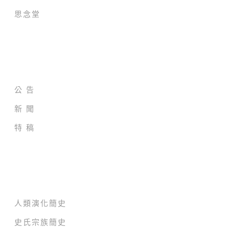
思念堂
新聞及公告
公 告
新 聞
特 稿
史氏家族樹
人類演化簡史
史氏宗族簡史