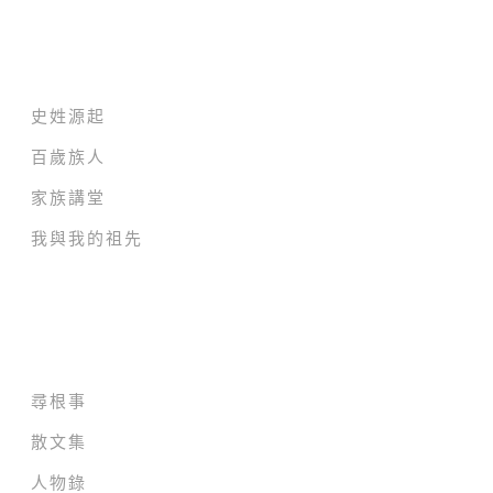
家族紀錄電影院
史姓源起
百歲族人
家族講堂
我與我的祖先
家族成員貢獻堂
尋根事
散文集
人物錄