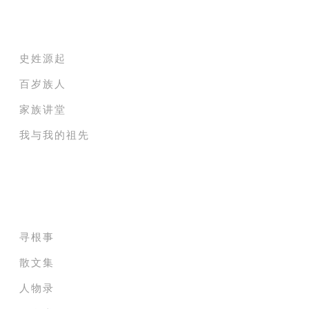
家族纪录电影院
史姓源起
百岁族人
家族讲堂
我与我的祖先
家族成员贡献堂
寻根事
散文集
人物录