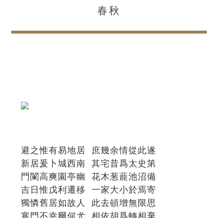
春秋
避之惟有易地居 庶幾余情從此遂
新居爰卜城西南 其宅昔爲太史第
門闌高爽園亭幽 花木葱蘢池沼備
吉日惟戊利遷移 一家大小於焉寄
獨憐舊居如故人 此去頓增無限思
寒門不幸爾何尤 相依胡爲轉相棄