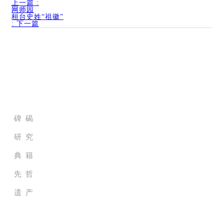
上一篇
:
网师园
桓台史姓“祖徽”
:
下一篇
家族历史档案馆
碑 碣
研 究
典 籍
先 哲
遗 产