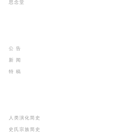
思念堂
新闻及公告
公 告
新 闻
特 稿
史氏家族树
人类演化简史
史氏宗族简史