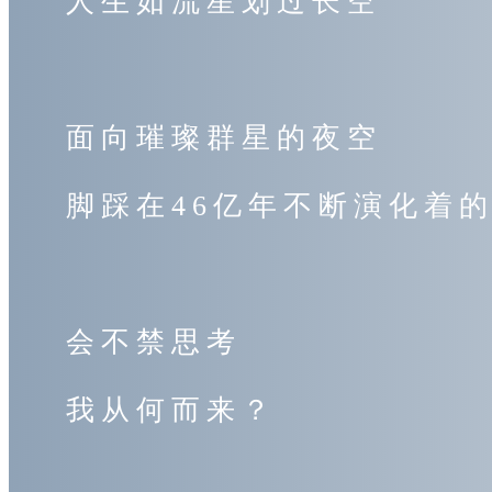
人生如流星划过长空
面向璀璨群星的夜空
脚踩在46亿年不断演化着
会不禁思考
我从何而来？