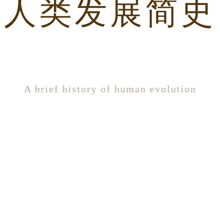
人类发展简史
A brief history of human evolution