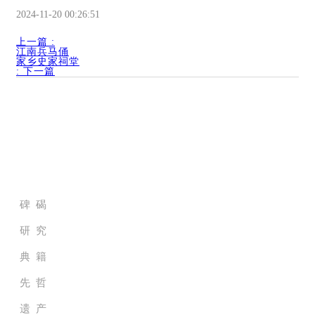
2024-11-20 00:26:51
上一篇
:
江南兵马俑
家乡史家祠堂
:
下一篇
家族历史档案馆
碑 碣
研 究
典 籍
先 哲
遗 产