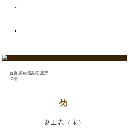
史氏家族树
关于史氏春秋网
首页
家族档案馆
遗产
详情
菊
史正志（宋）