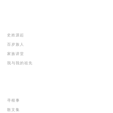
家族纪录电影院
史姓源起
百岁族人
家族讲堂
我与我的祖先
家族成员贡献堂
寻根事
散文集