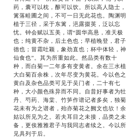
药，囊可以枕，酿可以饮。所以高人隐士，
篱落畦圃之间，不可一日无此花也。陶渊明
植于三径，采于东篱，浥露掇英，泛以忘
忧。钟会赋以五美，谓“圆华高悬，准天极
也；纯黄不杂，后土色也；早植晚登，君子
德也；冒霜吐颖，象劲直也；杯中体轻，神
仙食也”。其为所重如此。然品类有数十
种，而白菊一二年多有变黄者。余在三水植
大白菊百余株，次年尽变为黄花。今以色之
黄白及杂色品类可见于吴门者，二十有七
种，大小颜色殊异而不同。自昔好事者为牡
丹、芍药、海棠、竹笋作谱记者多矣，独菊
花未有为之谱者，殆亦菊花之阙文也欤！余
姑以所见为之。若夫耳目之未接，品类之未
备，更俟雅雅君子与我同志者续之。今以所
见具列于后。