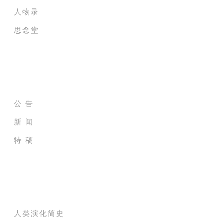
人物录
思念堂
新闻及公告
公 告
新 闻
特 稿
史氏家族树
人类演化简史