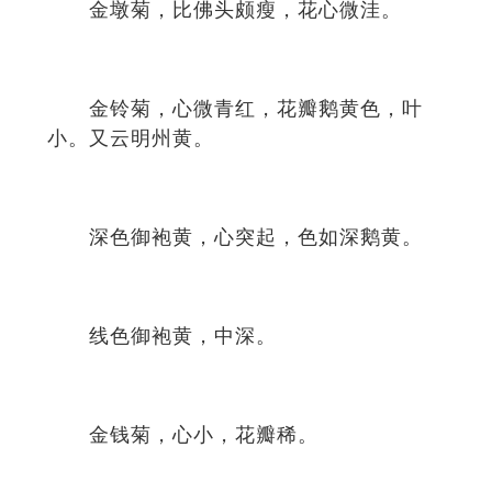
金墩菊，比佛头颇瘦，花心微洼。
金铃菊，心微青红，花瓣鹅黄色，叶
小。又云明州黄。
深色御袍黄，心突起，色如深鹅黄。
线色御袍黄，中深。
金钱菊，心小，花瓣稀。