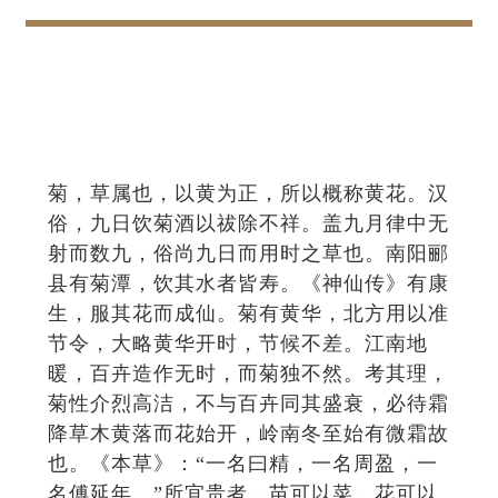
菊，草属也，以黄为正，所以概称黄花。汉
俗，九日饮菊酒以祓除不祥。盖九月律中无
射而数九，俗尚九日而用时之草也。南阳郦
县有菊潭，饮其水者皆寿。《神仙传》有康
生，服其花而成仙。菊有黄华，北方用以准
节令，大略黄华开时，节候不差。江南地
暖，百卉造作无时，而菊独不然。考其理，
菊性介烈高洁，不与百卉同其盛衰，必待霜
降草木黄落而花始开，岭南冬至始有微霜故
也。《本草》：“一名曰精，一名周盈，一
名傅延年。”所宜贵者，苗可以菜，花可以