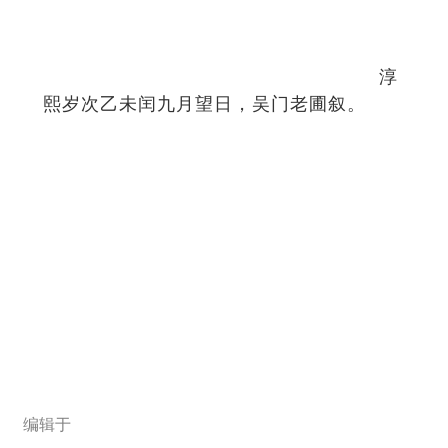
淳
熙岁次乙未闰九月望日，吴门老圃叙。
编辑于