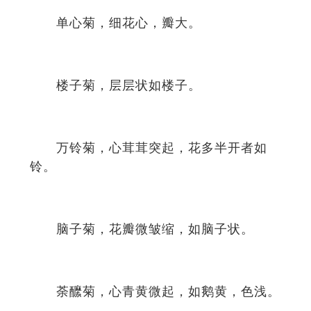
单心菊，细花心，瓣大。
楼子菊，层层状如楼子。
万铃菊，心茸茸突起，花多半开者如
铃。
脑子菊，花瓣微皱缩，如脑子状。
荼醿菊，心青黄微起，如鹅黄，色浅。