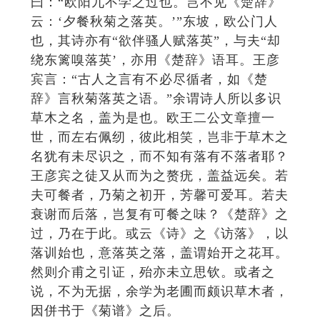
曰：“欧阳九不学之过也。岂不见《楚辞》
云：‘夕餐秋菊之落英。’”东坡，欧公门人
也，其诗亦有“欲伴骚人赋落英”，与夫“却
绕东篱嗅落英’，亦用《楚辞》语耳。王彦
宾言：“古人之言有不必尽循者，如《楚
辞》言秋菊落英之语。”余谓诗人所以多识
草木之名，盖为是也。欧王二公文章擅一
世，而左右佩纫，彼此相笑，岂非于草木之
名犹有未尽识之，而不知有落有不落者耶？
王彦宾之徒又从而为之赘疣，盖益远矣。若
夫可餐者，乃菊之初开，芳馨可爱耳。若夫
衰谢而后落，岂复有可餐之味？《楚辞》之
过，乃在于此。或云《诗》之《访落》，以
落训始也，意落英之落，盖谓始开之花耳。
然则介甫之引证，殆亦未立思钦。或者之
说，不为无据，余学为老圃而颇识草木者，
因併书于《菊谱》之后。