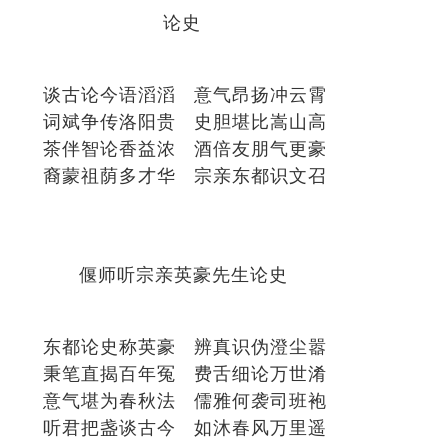
论史
谈古论今语滔滔 意气昂扬冲云霄
词斌争传洛阳贵 史胆堪比嵩山高
茶伴智论香益浓 酒倍友朋气更豪
裔蒙祖荫多才华 宗亲东都识文召
偃师听宗亲英豪先生论史
东都论史称英豪 辨真识伪澄尘嚣
秉笔直揭百年冤 费舌细论万世淆
意气堪为春秋法 儒雅何袭司班袍
听君把盏谈古今 如沐春风万里遥