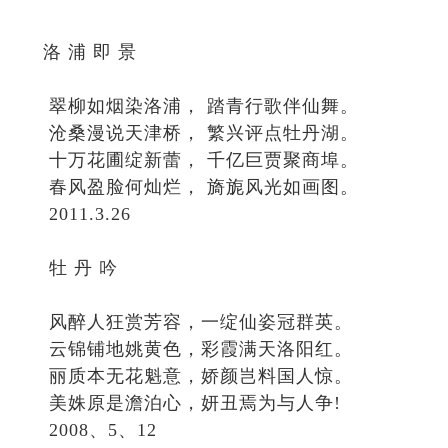
洛 浦 即 景
翠柳如烟染洛浦， 踏青行歌伴仙舞。
沧桑漫说天津桥， 繁兴评点牡丹湖。
十万花圃绽新蕾， 千亿巨贾聚商埠。
春风盈脸何灿烂， 旖旎风光如画图。
2011.3.26
牡 丹 吟
风醉人狂赏芳容，一绽仙姿冠群英。
云锦铺地姚黄色，彩霞满天洛阳红。
丽质本无花魁意，娇颜岂料国人惊。
美姝原是澹泊心，妍丑焉为与人争!
2008、5、12