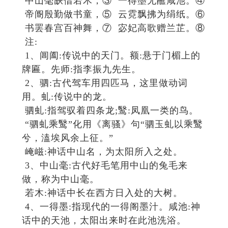
中山毫缺借若木，③ 一得墨无蘸咸池。④
帝阍殷勤做书童，⑤ 云霓飘拂为绢纸。⑥
书罢春宫百神舞，⑦ 宓妃高歌赠兰芷。⑧
注:
1、阊阖:传说中的天门。额:悬于门楣上的
牌匾。先师:指李振九先生。
2、驷:古代驾车用四匹马，这里做动词
用。虬:传说中的龙。
驷虬:指驾驭着四条龙;鹥:凤凰一类的鸟。
“驷虬乘鹥”化用《离骚》句“驷玉虬以乘鹥
兮，溘埃风余上征。”
崦嵫:神话中山名，为太阳所入之处。
3、中山毫:古代好毛笔用中山的兔毛来
做，称为中山毫。
若木:神话中长在西方日入处的大树。
4、一得墨:指现代的一得阁墨汁。咸池:神
话中的天池，太阳出来时在此池洗浴。