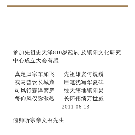
参加先祖史天泽810岁诞辰 及镇阳文化研究
中心成立大会有感
真定归宗车如飞 先祖雄姿何巍巍
戎马曾饮长城窟 巨笔犹写华夏碑
司风行霖泽窝庐 经天纬地镇阳炅
每仰凤仪弥激烈 长怀伟绩万世威
2011 06 13
偃师听宗亲文召先生