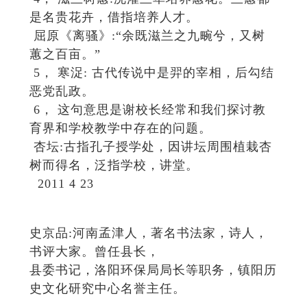
是名贵花卉，借指培养人才。
屈原《离骚》:“余既滋兰之九畹兮，又树
蕙之百亩。”
5， 寒浞: 古代传说中是羿的宰相，后勾结
恶党乱政。
6， 这句意思是谢校长经常和我们探讨教
育界和学校教学中存在的问题。
杏坛:古指孔子授学处，因讲坛周围植栽杏
树而得名，泛指学校，讲堂。
2011 4 23
史京品:河南孟津人，著名书法家，诗人，
书评大家。曾任县长，
县委书记，洛阳环保局局长等职务，镇阳历
史文化研究中心名誉主任。