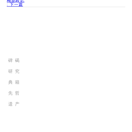
梅花岭记
:
下一篇
家族历史档案馆
碑 碣
研 究
典 籍
先 哲
遗 产
家族纪录电影院