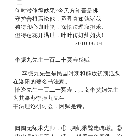
二
何时潜修得妙果?今天方知吾是佛。
守护善根焉论他，觅寻真如勉诸我。
独得印心迦叶笑，深悟法理寂担禾。
但得莲花开满世，叶叶传灯灿如火!
2010.06.04
李振九先生一百二十冥寿感赋
李振九先生是民国时期和解放初期活跃
在洛阳的著名书法家。
恰逢先生一百二十冥寿，其女李艾娴先生
为其举办李振九先生
书法理论研讨会，因赋是诗。
阊阖无额求先师，① 驷虬乘鹥走崦嵫。②