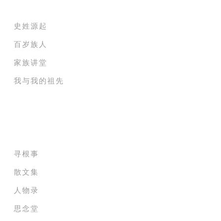
史姓源起
百岁族人
家族讲堂
我与我的祖先
家族成员贡献堂
寻根事
散文集
人物录
思念堂