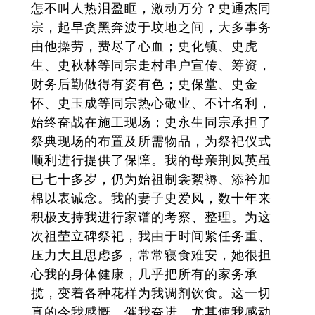
怎不叫人热泪盈眶，激动万分？史通杰同
宗，起早贪黑奔波于坟地之间，大多事务
由他操劳，费尽了心血；史化镇、史虎
生、史秋林等同宗走村串户宣传、筹资，
财务后勤做得有姿有色；史保堂、史金
怀、史玉成等同宗热心敬业、不计名利，
始终奋战在施工现场；史永生同宗承担了
祭典现场的布置及所需物品，为祭祀仪式
顺利进行提供了保障。我的母亲荆凤英虽
已七十多岁，仍为始祖制衾絮褥、添衿加
棉以表诚念。我的妻子史爱凤，数十年来
积极支持我进行家谱的考察、整理。为这
次祖茔立碑祭祀，我由于时间紧任务重、
压力大且思虑多，常常寝食难安，她很担
心我的身体健康，几乎把所有的家务承
揽，变着各种花样为我调剂饮食。这一切
真的令我感慨、催我奋进。尤其使我感动