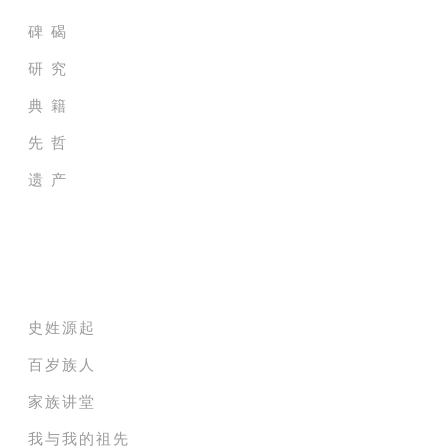
碑 碣
研 究
典 籍
先 哲
遗 产
家族纪录电影院
史姓源起
百岁族人
家族讲堂
我与我的祖先