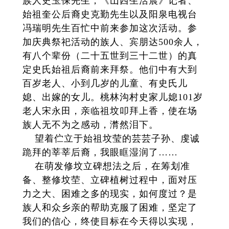
族人史玉保先生，《山西生活晨》记者、
始祖奎公后裔史克勤先生以及阳泉电视台
冯瑞明先生百忙中前来参加这次活动。参
加庆典祭祀活动的族人、宾朋达500余人，
有八个辈份（二十五世到三十二世）的真
定史氏始祖后裔前来拜祭。他们中有大到
百岁老人、小到几岁的儿童、有史氏儿
媳、出嫁的女儿。桃林沟村史家儿媳101岁
老人宋永田，亲临祖坟叩拜上香，使在场
族人无不为之感动，潸然泪下。
望着伫立于始祖坟莹的芸芸子孙、虔诚
跪拜的莘莘后裔，我眼眶湿润了……
在萌发修坟立碑想法之后，在筹划准
备、整修坟茔、立碑植树过程中，面对压
力之大、困难之多的现实，如何度过？是
族人和众乡亲的帮助克服了困难，坚定了
我们的信心，终使目标在今天得以实现，