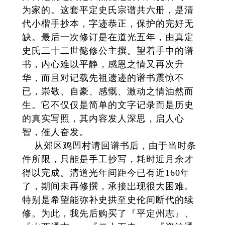
为家的。这套平定史氏宗谱共六册，是清
代小楷手抄本，字迹恭正，保护的完好无
缺。最后一次修订是在道光五年，由真定
史氏二十二世懿修公主撰。望着手中的谱
书，内心难以平静，感恩之情又再次升
华，而且对记载先祖遗迹的谱书震惊不
已，崇敬、自豪、感慨、激动之情油然而
生。它不仅仅是简单的文字记录而是历史
的真实写照，其内容发人深思，启人心
智，催人奋发。
从郊区鸡凹村请回谱书后，由于当时条
件所限，只能是手工抄写，耗时近月余才
得以完成。清道光年间距今已有近160年
了，期间未再修撰，承接岀现很大困难。
特别是希望能弥补史拱至史伦间断代的续
修。为此，我先后购买了『平定州志』、