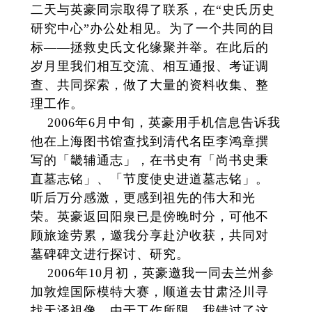
二天与英豪同宗取得了联系，在“史氏历史
研究中心”办公处相见。为了一个共同的目
标——拯救史氏文化缘聚并举。在此后的
岁月里我们相互交流、相互通报、考证调
查、共同探索，做了大量的资料收集、整
理工作。
2006年6月中旬，英豪用手机信息告诉我
他在上海图书馆查找到清代名臣李鸿章撰
写的「畿辅通志」，在书史有「尚书史秉
直墓志铭」、「节度使史进道墓志铭」。
听后万分感激，更感到祖先的伟大和光
荣。英豪返回阳泉已是傍晚时分，可他不
顾旅途劳累，邀我分享赴沪收获，共同对
墓碑碑文进行探讨、研究。
2006年10月初，英豪邀我一同去兰州参
加敦煌国际模特大赛，顺道去甘肃泾川寻
找天泽祖像，由于工作所限，我错过了这