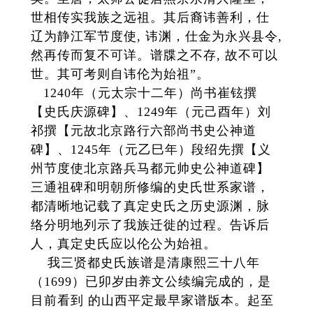
世相传实我族之远祖。其后裔讳善利，仕
辽为静江军节度使, 讳渊，仕金为永兴县令,
然再传而复不可详。谱牒之不存, 故不可以
世。其可考则自讳伦为始祖”。
1240年（元太宗十二年）尚书崔铉撰
【史氏庆源碑】、1249年（元己酉年）刘
祁撰【元故北京路行六部尚书史公神道
碑】、1245年（元乙巳年）段绍先撰【义
州节度使北京路兵马都元帅史公神道碑】
三通祖碑和明朝所修编的史氏世系家谱，
都清晰地记载了真定史氏之历史源渊，脉
络分明地列示了我族迁徙的过程。告诉后
人，真定史氏应以伦公为始祖。
我三贤都史氏族谱是清康熙三十八年
（1699）已卯岁由养文公续编完成的，是
目前看到 的山西平定最早家谱版本。起至