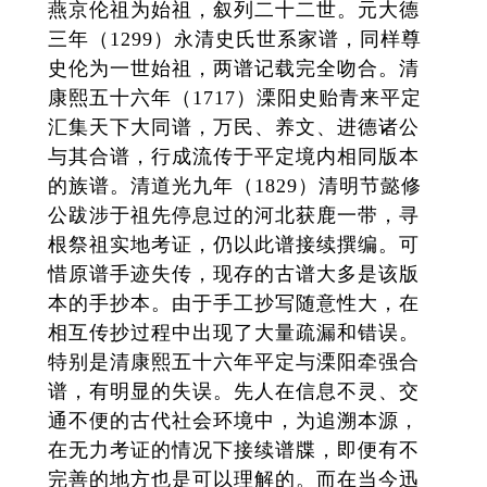
燕京伦祖为始祖，叙列二十二世。元大德
三年（1299）永清史氏世系家谱，同样尊
史伦为一世始祖，两谱记载完全吻合。清
康熙五十六年（1717）溧阳史贻青来平定
汇集天下大同谱，万民、养文、进德诸公
与其合谱，行成流传于平定境内相同版本
的族谱。清道光九年（1829）清明节懿修
公跋涉于祖先停息过的河北获鹿一带，寻
根祭祖实地考证，仍以此谱接续撰编。可
惜原谱手迹失传，现存的古谱大多是该版
本的手抄本。由于手工抄写随意性大，在
相互传抄过程中出现了大量疏漏和错误。
特别是清康熙五十六年平定与溧阳牵强合
谱，有明显的失误。先人在信息不灵、交
通不便的古代社会环境中，为追溯本源，
在无力考证的情况下接续谱牒，即便有不
完善的地方也是可以理解的。而在当今迅