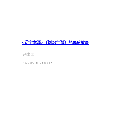
<辽宁本溪>《刘炽年谱》的幕后故事
史建国
2025-05-31 23:00:12
家族历史档案馆