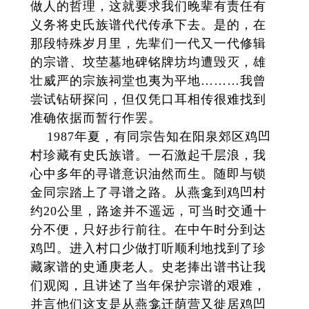
做人的哲理，这就要求我们晚辈有责任有
义务将史氏族谱代代传承下去。是的，在
那段特殊岁月里，先辈们一代又一代修辑
的宗谱、坟茔墓地碑铭牌坊均遭毁灭，雄
壮威严的宗族祠堂也夷为平地………我曾
尝试钻研探问，但仅凭口耳相传很难找到
准确依据而暂行作罢。
1987年夏，有同宗告知在阳泉郊区鸡凹
村珍藏有史氏族谱。一石激起千层浪，我
心中多年的寻谱意识油然而生。随即与锁
金同宗踏上了寻谱之路。从燕龛到鸡凹村
约20公里，路途并不遥远，可当时交通十
分不便，只好步行前往。在中午时分到达
鸡凹。进入村口少做打听顺利地找到了珍
藏家谱的史通庚老人。史老捧出谱书让我
们观阅，且讲述了当年保护宗谱的艰难，
并言他们这支是从燕龛迁荫营又徙居鸡凹