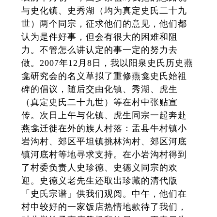
与史化镇、史秀湖（均为真定史氏二十九
世）两个同宗，征求他们的意见，他们都
认为是件好事，但会有很大的困难和阻
力。不管怎么讲认定的事一定的努力去
做。2007年12月8日，我以阳泉史氏历史燕
龛研究会的名义草拟了重修燕龛史氏始祖
碑的倡议，随后交由化镇、秀湖、虎生
（真定史氏二十九世）等在村中张贴宣
传。次日上午与化镇、虎生同宗一起奔赴
燕龛迁徙在外的族人村落：盂县牛村镇小
岩沟村、郊区平坦镇挑林沟村、郊区河底
镇河底村等地寻求支持。在小岩沟村得到
了村委负责人史珍德、史德义同宗的欢
迎。史德义老先生还取出珍藏的清代版
「史氏宗谱」供我们观阅。中午，他们在
村中较好的一家饭店热情地款待了我们，