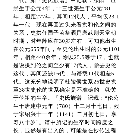
一代。如「史氏族谱」中记载：溧阳一世
崇生于公元4年，十三世宪生于公元281
年，相距277年，其间12代人，平均仅23.1
年一代。现在再回过头来看拱和伦之间的
关系，史拱任国子监祭洒是唐武则天掌朝
时期，时年龄应在30岁左右，可知他出生
在公元655年间，至史伦出生时的公元1101
年，相距440余年，除以25.5等于17，也就
是说拱到伦之间至少有17代人，除去史伦
这代，其间还缺16代，与谱载11代相差5
代。这充分地说明了杜陵侯世系26世史拱
至38世史伦的世系确定是不准确的。④关
于伦祖的生卒。「史氏族谱」记载：“伦公
生于唐建中元年（780）十二月十七日，殁
于宋绍兴十一年（1141）二月初七日。享
寿八十岁”。谱中所记的生卒时间跨度之
长，显然是有出入的，可能是在抄传过程