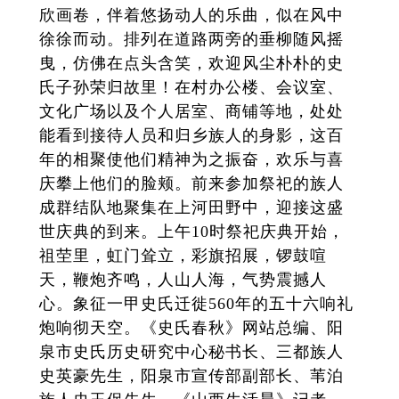
欣画卷，伴着悠扬动人的乐曲，似在风中
徐徐而动。排列在道路两旁的垂柳随风摇
曳，仿佛在点头含笑，欢迎风尘朴朴的史
氏子孙荣归故里！在村办公楼、会议室、
文化广场以及个人居室、商铺等地，处处
能看到接待人员和归乡族人的身影，这百
年的相聚使他们精神为之振奋，欢乐与喜
庆攀上他们的脸颊。前来参加祭祀的族人
成群结队地聚集在上河田野中，迎接这盛
世庆典的到来。上午10时祭祀庆典开始，
祖茔里，虹门耸立，彩旗招展，锣鼓喧
天，鞭炮齐鸣，人山人海，气势震撼人
心。象征一甲史氏迁徙560年的五十六响礼
炮响彻天空。《史氏春秋》网站总编、阳
泉市史氏历史研究中心秘书长、三都族人
史英豪先生，阳泉市宣传部副部长、苇泊