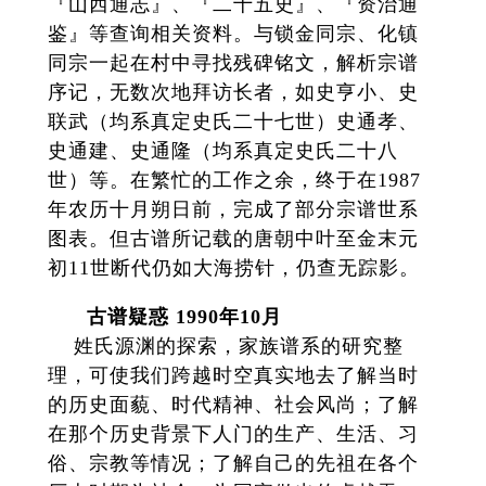
『山西通志』、『二十五史』、『资治通
鉴』等查询相关资料。与锁金同宗、化镇
同宗一起在村中寻找残碑铭文，解析宗谱
序记，无数次地拜访长者，如史亨小、史
联武（均系真定史氏二十七世）史通孝、
史通建、史通隆（均系真定史氏二十八
世）等。在繁忙的工作之余，终于在1987
年农历十月朔日前，完成了部分宗谱世系
图表。但古谱所记载的唐朝中叶至金末元
初11世断代仍如大海捞针，仍查无踪影。
古谱疑惑 1990年10月
姓氏源渊的探索，家族谱系的研究整
理，可使我们跨越时空真实地去了解当时
的历史面藐、时代精神、社会风尚；了解
在那个历史背景下人门的生产、生活、习
俗、宗教等情况；了解自己的先祖在各个