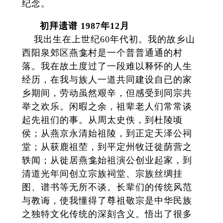
纪念。
初拜遗谱 1987年12月
我出生在上世纪60年代初。我的故乡山
西阳泉郊区燕龛村是一个普普通通的村
落。我在故土度过了一段难以释怀的人生
经历，在我与族人一道共同建设自已的家
乡期间，劳动虽然艰辛，但感受到同宗共
举之欢乐。闲暇之余，祖辈老人们常常谈
起先祖们的事。从周太史佚，到杜陵顷
侯；从燕京永清始祖陵，到正定天泽公祠
堂；从获鹿祖茔，到平定州牧迁徙荫营之
轶闻；从徙居燕龛始祖演公创业起家，到
清道光年间创立宗族祠堂、宗族丝绸挂
图、谱书等无所不谈。长辈们的传统风范
与教诲，使我懂得了尊祖敬宗是中华民族
之独特文化传统的深刻含义。悟出了很多