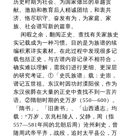
历史时期为社会、为国家做出的卓越贡
献。激励和教育后人精诚团结，和衷共
济、恪尽职守、奋发有为，为家庭、家
族、社会谱写新的篇章。
闲暇之余，翻阅正史、查找有关家族史
实记载成为一种习惯。目的是为族谱的续
编积累详实素材。在此过程中发现很多记
载包括正史，与古谱内容记录不相符合，
确实难以理解，需我们进行更细、更深层
的研究考证。①「史氏族谱」载：史崇，
谱记五世祖。东汉时因功封溧阳侯，作为
东汉侯爵在大量的正史中查找不到一言片
语。②隋朝时期的史万岁（550—600）。
「隋书」、「旧唐书」、「山西通志」均
载：“万岁，京兆杜陵人，父静，周（指
557—581年间的北朝后周）沧州剌史，曾
随周武帝平齐，战殁，追封太平县公，万