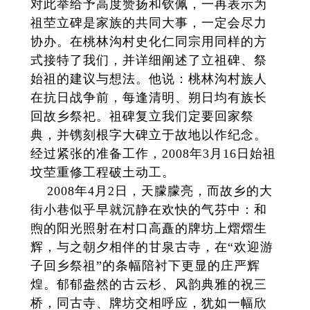
对此举给予高度赞扬和钦佩，一再表示为
祖茔立碑是家族的共同大事，一定会尽力
协办。在桃林沟村史化仁同宗用同样的方
式接特了我们，并详细阐述了立祖碑、祭
始祖的建议与想法。他说：桃林沟村族人
在抗日战争前，每逢清明、朔日均有族长
回故乡祭祀。祖碑复立我们定要回家祭
典，并镌刻根字大碑立于故地以作纪念。
经过紧张的准备工作，2008年3月16日始祖
坟茔重修工程破土动工。
2008年4月2日，天朦朦亮，而故乡的大
街小巷似乎早就沉静在欢快的气芬中：和
煦的阳光照射在村口高矗的牌坊上熠熠生
辉，与之朝夕相伴的甘泉古寺，在“欢迎游
子回乡祭祖”的条幅陪衬下更显的庄严辉
煌。郁郁盎然的古云杉、风韵典雅的祝三
桥，同古寺、牌坊交相呼应，犹如一幅欣