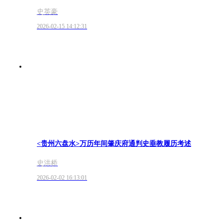
史英豪
2026-02-15 14:12:31
<贵州六盘水>万历年间肇庆府通判史垂教履历考述
史洪桥
2026-02-02 16:13:01