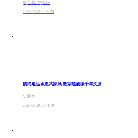
史英豪 史鹏华
2026-07-02 14:00:25
慎终追远承忠武家风 敦宗睦族续千年文脉
史鹏华
2026-06-29 13:41:10