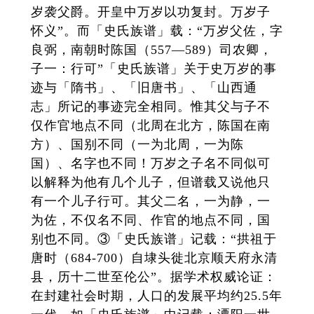
岁袭父爵。开皇中万岁以功复封。万岁子
怀义”。而「史氏族谱」载：“万岁父佐，字
良弼，南朝时陈国（557—589）司农卿，
子一：行可”「史氏族谱」关于史万岁的事
迹与「隋书」、「旧唐书」、「山西通
志」所记的事迹完全相同。惟其父与子不
仅作官地点不同（北周在北方，陈国在南
方）、国别不同（一为北周，一为陈
国）、名字也不同！万岁之子名不同似可
以解释为他有几个儿子，但谱载又说他只
有一个儿子行可。其父二名，一为静，一
为佐，不仅名不同、作官的地点不同，国
别也不同。③「史氏族谱」记载：“拱祖于
唐时（684-700）自埭头徙北京顺天府永清
县，历十二世至伦公”。据学术权威论证：
在封建社会时期，人口的发展平均约25.5年