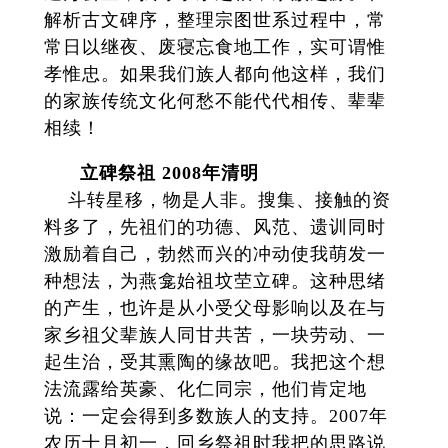
解析古文碑序，整理宗图世系过程中，常
常日以继夜、废寝忘食地工作，实可谓惟
孝惟忠。如果我们族人都向他这样，我们
的家族传统文化何愁不能代代相传、辈辈
相续！
立碑祭祖 2008年清明
斗转星移，物是人非。搜集、接触的资
料多了，先祖们的功德、风范、遗训同时
激励着自己，勃然而兴的冲动使我萌发一
种想法，为燕龛始祖坟茔立碑。这种思绪
的产生，也许是从小受父母影响以及在与
家乡祖父辈族人同甘共苦，一块劳动、一
起生治，受其熏陶的缘故吧。我把这个想
法流露给英豪、化仁同宗，他们肯定地
说：一定会得到多数族人的支持。2007年
农历十月初一，回乡祭祖时我把的思路说