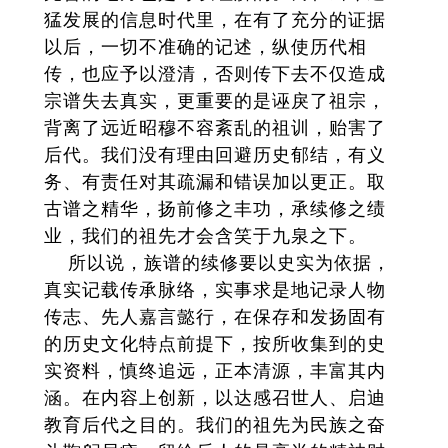
猛发展的信息时代里，在有了充分的证据
以后，一切不准确的记述，纵使历代相
传，也应予以澄清，否则传下去不仅造成
宗谱失去真实，更重要的是诬戾了祖宗，
背离了远近昭穆不容紊乱的祖训，贻害了
后代。我们没有理由回避历史郁结，有义
务、有责任对其疏漏和错误加以更正。取
古谱之精华，扬前修之丰功，承续修之绩
业，我们的祖先才会含笑于九泉之下。
所以说，族谱的续修要以史实为依据，
真实记载传承脉络，实事求是地记录人物
传志、先人嘉言懿行，在保存和发扬固有
的历史文化特点前提下，按所收集到的史
实资料，慎终追远，正本清源，丰富其内
涵。在内容上创新，以达感召世人、启迪
教育后代之目的。我们的祖先为民族之奋