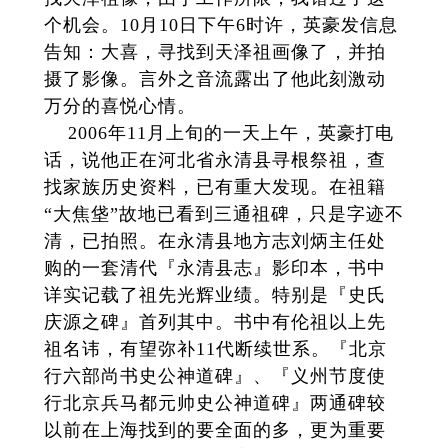
个机会。10月10日下午6时许，英豪发信息
告知：大喜，寻找到天泽祖画像了，并拍
摄了影像。言外之音流露出了他此刻激动
万分的喜悦心情。
2006年11月上旬的一天上午，英豪打电
话，说他正在河北省永清县寻根祭祖，查
找家族历史资料，已有重大发现。在祖籍
“大焦垡”故地已看到三通祖碑，只是字迹不
清，已拍照。在永清县地方志刘炳主任处
购的一套清代『永清县志』影印本，书中
详实记载了祖先光辉业绩。特别是『史氏
庆源之碑』首列其中。书中有伦祖以上先
祖名讳，有望弥补11代断续世系。『北京
行六部尚书史公神道碑』、『义州节度使
行北京兵马都元帅史公神道碑』两通碑较
以前在上海找到的要全面的多，更为重要