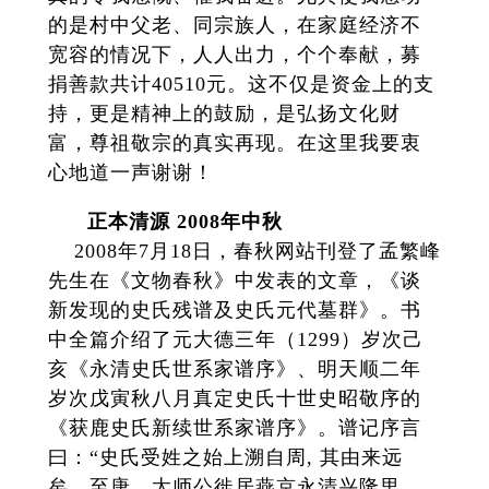
的是村中父老、同宗族人，在家庭经济不
宽容的情况下，人人出力，个个奉献，募
捐善款共计40510元。这不仅是资金上的支
持，更是精神上的鼓励，是弘扬文化财
富，尊祖敬宗的真实再现。在这里我要衷
心地道一声谢谢！
正本清源 2008年中秋
2008年7月18日，春秋网站刊登了孟繁峰
先生在《文物春秋》中发表的文章，《谈
新发现的史氏残谱及史氏元代墓群》。书
中全篇介绍了元大德三年（1299）岁次己
亥《永清史氏世系家谱序》、明天顺二年
岁次戊寅秋八月真定史氏十世史昭敬序的
《获鹿史氏新续世系家谱序》。谱记序言
曰：“史氏受姓之始上溯自周, 其由来远
矣。至唐，太师公徙居燕京永清兴隆里，