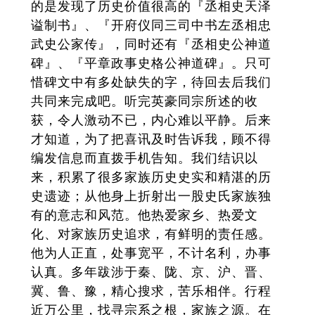
的是发现了历史价值很高的『丞相史天泽
谥制书』、『开府仪同三司中书左丞相忠
武史公家传』，同时还有『丞相史公神道
碑』、『平章政事史格公神道碑』。只可
惜碑文中有多处缺失的字，待回去后我们
共同来完成吧。听完英豪同宗所述的收
获，令人激动不已，内心难以平静。后来
才知道，为了把喜讯及时告诉我，顾不得
编发信息而直拨手机告知。我们结识以
来，积累了很多家族历史史实和精湛的历
史遗迹；从他身上折射出一股史氏家族独
有的意志和风范。他热爱家乡、热爱文
化、对家族历史追求，有鲜明的责任感。
他为人正直，处事宽平，不计名利，办事
认真。多年跋涉于秦、陇、京、沪、晋、
冀、鲁、豫，精心搜求，苦乐相伴。行程
近万公里，找寻宗系之根，家族之源。在