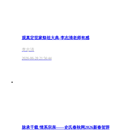
观真定世家祭祖大典-李志清老师有感
李志清
2026-06-28 21:56:44
脉承千载 情系宗亲——史氏春秋网2026新春贺辞